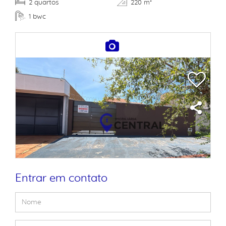
quartos
2
220 m²
bwc
1
Entrar em contato