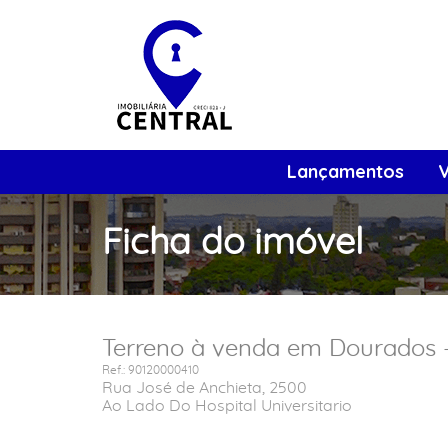
Lançamentos
Ficha do imóvel
Terreno à venda em Dourados -
Ref.: 90120000410
Rua José de Anchieta, 2500
Ao Lado Do Hospital Universitario