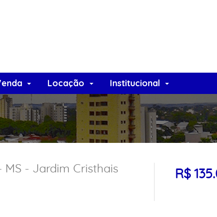
Venda
Locação
Institucional
 MS - Jardim Cristhais
R$ 135