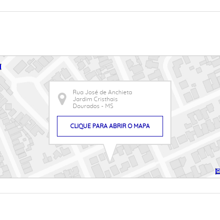
Rua José de Anchieta
Jardim Cristhais
Dourados - MS
CLIQUE PARA ABRIR O MAPA