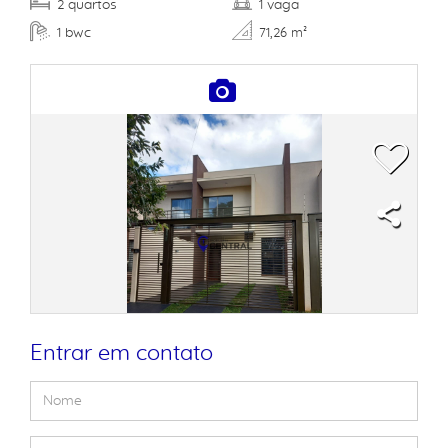
quartos
vaga
2
1
bwc
1
71,26 m²
Entrar em contato