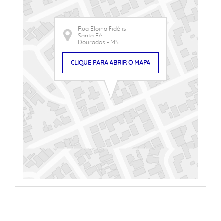
Rua Eloina Fidélis
Santa Fé
Dourados - MS
CLIQUE PARA ABRIR O MAPA