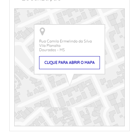
Rua Camilo Ermelindo da Silva
Vila Planalto
Dourados - MS
CLIQUE PARA ABRIR O MAPA