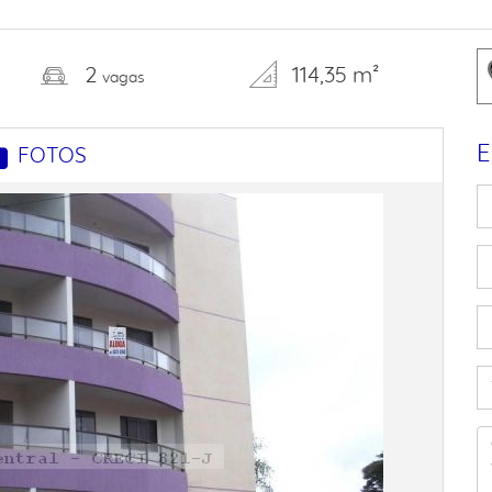
2
114,35 m²
vagas
E
FOTOS