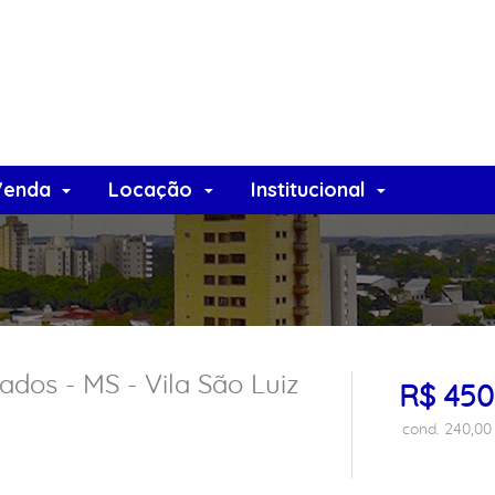
Venda
Locação
Institucional
os - MS - Vila São Luiz
R$ 450
cond. 240,00