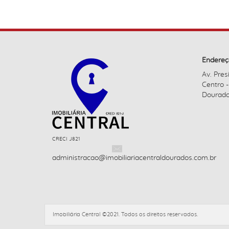
Endereç
Av. Pres
Centro 
Dourado
CRECI J821
administracao@imobiliariacentraldourados.com.br
Imobiliária Central ©2021. Todos os direitos reservados.