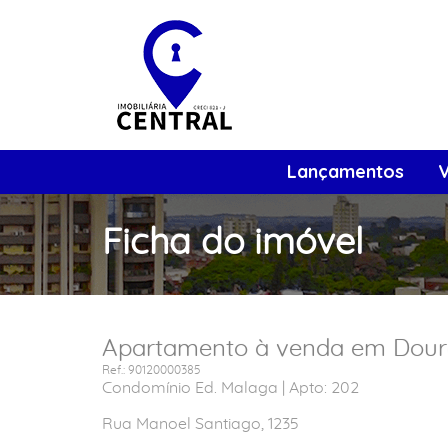
Lançamentos
Ficha do imóvel
Apartamento à venda em Dourad
Ref.: 90120000385
Condomínio Ed. Malaga | Apto: 202
Rua Manoel Santiago, 1235