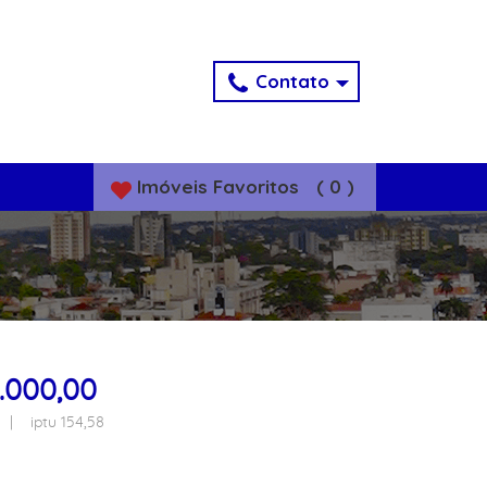
Contato
Imóveis
Favoritos
(
0
)
.000,00
 | iptu 154,58