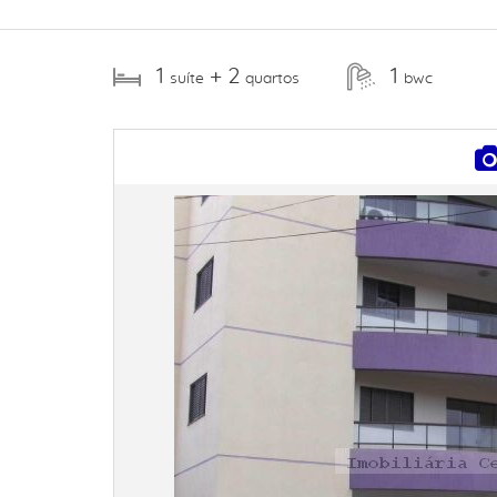
1
+ 2
1
suíte
quartos
bwc