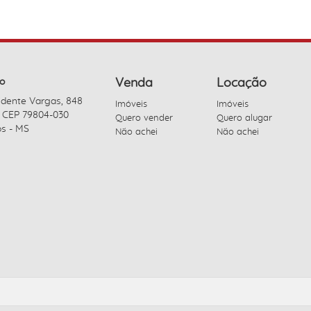
o
Venda
Locação
idente Vargas, 848
Imóveis
Imóveis
- CEP 79804-030
Quero vender
Quero alugar
s - MS
Não achei
Não achei