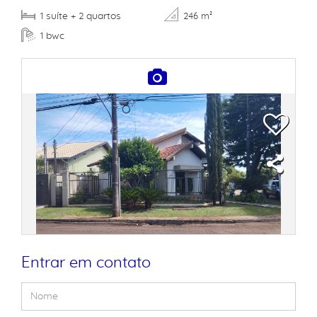
suíte
quartos
1
+ 2
246 m²
bwc
1
Entrar em contato