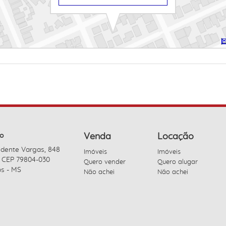
o
Venda
Locação
idente Vargas, 848
Imóveis
Imóveis
- CEP 79804-030
Quero vender
Quero alugar
s - MS
Não achei
Não achei