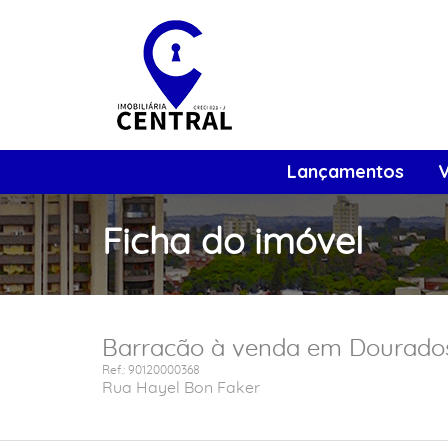
Lançamentos
Ficha do imóvel
Barracão à venda em Dourados
Ref.: 90120000368
Rua Hayel Bon Faker