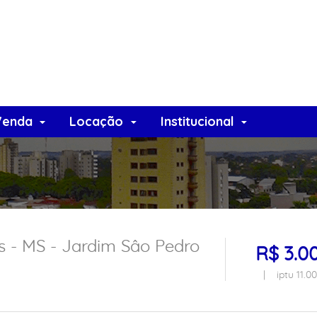
Venda
Locação
Institucional
 - MS - Jardim Sâo Pedro
R$ 3.0
| iptu 11.00