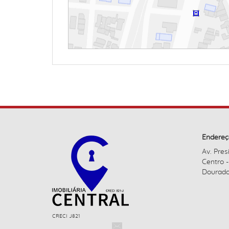
Endereç
Av. Pres
Centro 
Dourado
CRECI J821