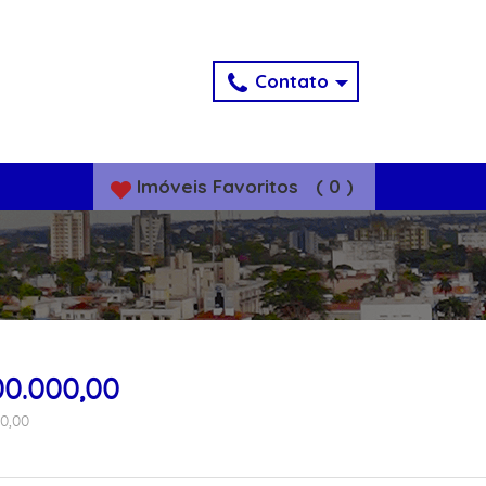
Contato
Imóveis
Favoritos
(
0
)
00.000,00
0,00