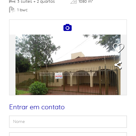
suítes
quartos
3
+ 2
1080 m²
bwc
1
Entrar em contato