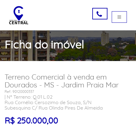
Ficha do imóvel
Terreno Comercial à venda em
Dourados - MS - Jardim Praia Mar
Ref.: 90120000337
| Nº Terreno: Q.01 L.02
Rua Cornélio Cersozimo de Souza, S/N
Subesquina C/ Rua Olinda Pires De Almeida
R$ 250.000,00