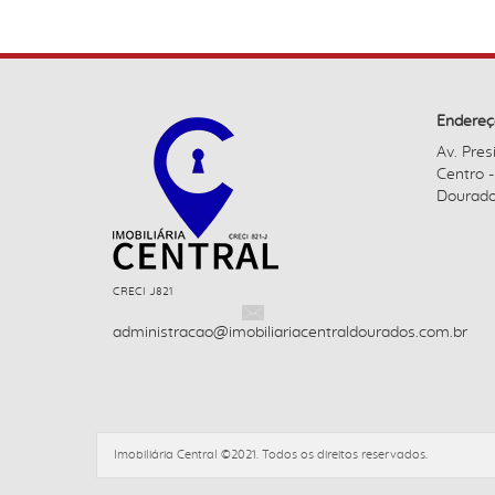
Endereç
Av. Pres
Centro 
Dourado
CRECI J821
administracao@imobiliariacentraldourados.com.br
Imobiliária Central ©2021. Todos os direitos reservados.