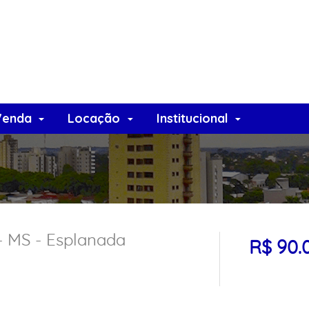
Venda
Locação
Institucional
- MS - Esplanada
R$ 90.