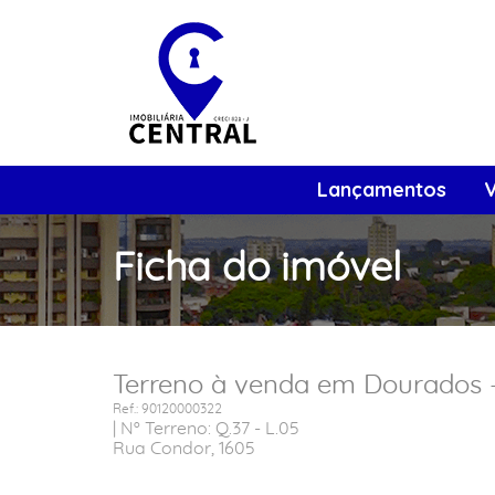
Lançamentos
Ficha do imóvel
Terreno à venda em Dourados 
Ref.: 90120000322
| Nº Terreno: Q.37 - L.05
Rua Condor, 1605