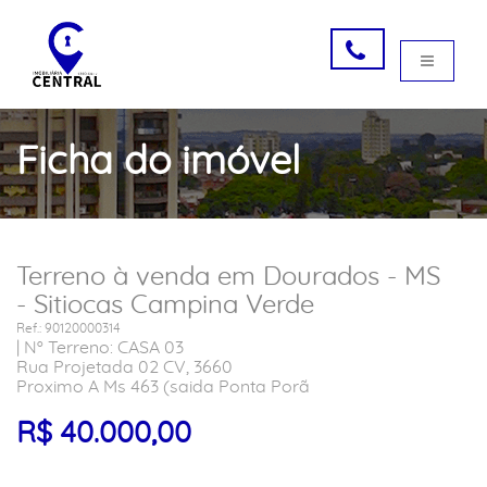
Ficha do imóvel
Terreno à venda em Dourados - MS
- Sitiocas Campina Verde
Ref.: 90120000314
| Nº Terreno: CASA 03
Rua Projetada 02 CV, 3660
Proximo A Ms 463 (saida Ponta Porã
R$ 40.000,00