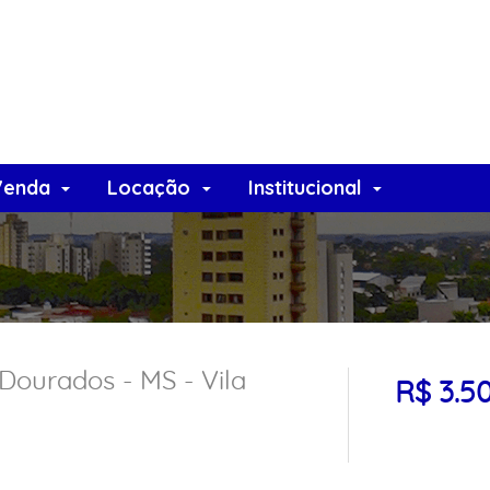
Venda
Locação
Institucional
Dourados - MS - Vila
R$ 3.5