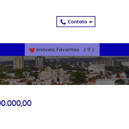
Contato
Imóveis
Favoritos
(
0
)
00.000,00