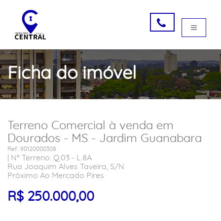
Ficha do imóvel
Terreno Comercial à venda em
Dourados - MS - Jardim Guanabara
Ref.: 90120000308
| Nº Terreno: Q.03 - L.8A
Rua Joaquim Alves Taveira, S/N
Próximo Ao Mercado Pires
R$ 250.000,00