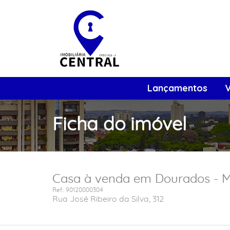
Lançamentos
Ficha do imóvel
Casa à venda em Dourados - MS
Ref.: 90120000304
Rua José Ribeiro da Silva, 312