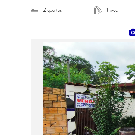
2
1
quartos
bwc