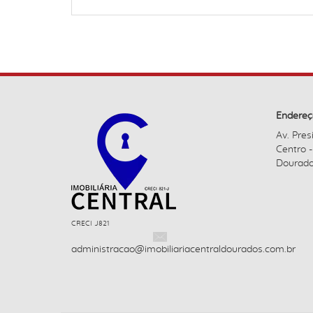
Endereç
Av. Pres
Centro 
Dourado
CRECI J821
administracao@imobiliariacentraldourados.com.br