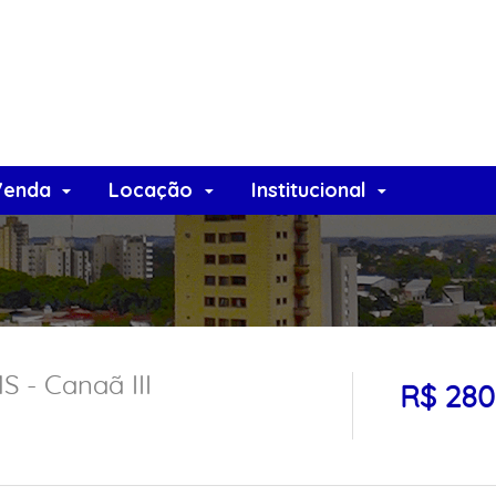
Venda
Locação
Institucional
 - Canaã III
R$ 280