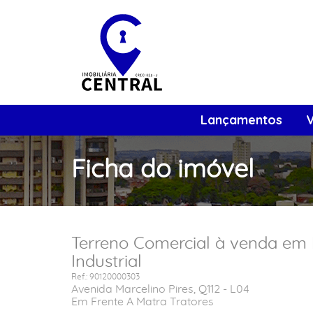
Lançamentos
Ficha do imóvel
Terreno Comercial à venda em 
Industrial
Ref.: 90120000303
Avenida Marcelino Pires, Q112 - L04
Em Frente A Matra Tratores