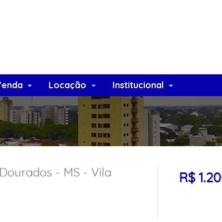
Venda
Locação
Institucional
Dourados - MS - Vila
R$ 1.2