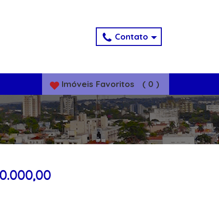
Contato
Imóveis
Favoritos
(
0
)
00.000,00