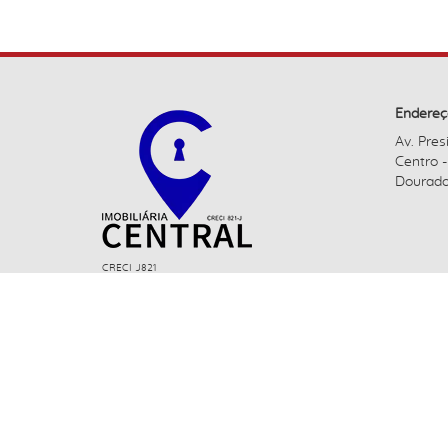
Endereç
Av. Pres
Centro 
Dourado
CRECI J821
administracao@imobiliariacentraldourados.com.br
Imobiliária Central ©2021. Todos os direitos reservados.