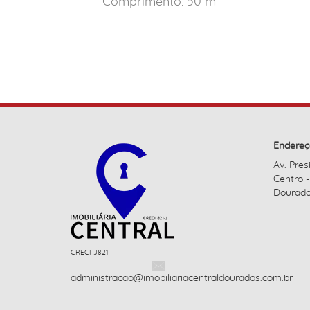
Comprimento: 50 m
Endereç
Av. Pres
Centro 
Dourado
CRECI J821
administracao@imobiliariacentraldourados.com.br