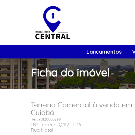
Lançamentos
Ficha do imóvel
Terreno Comercial à venda em 
Cuiabá
Ref.: 90120000298
| Nº Terreno: Q.112 - L.16
Rua Natal