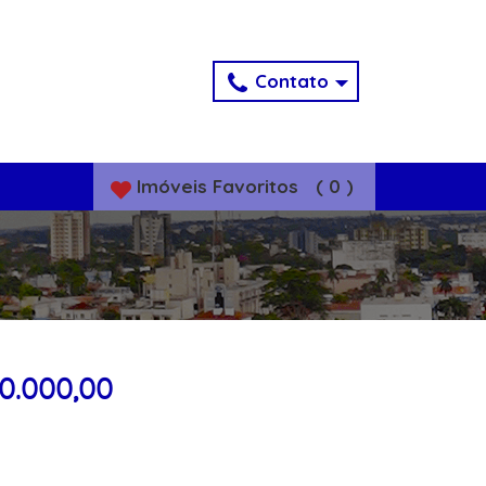
Contato
Imóveis
Favoritos
(
0
)
00.000,00