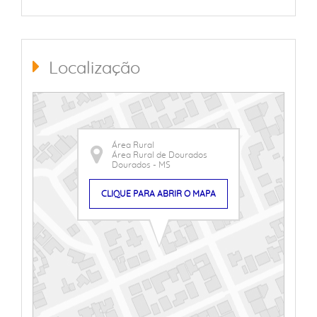
Localização
Área Rural
Área Rural de Dourados
Dourados - MS
CLIQUE PARA ABRIR O MAPA