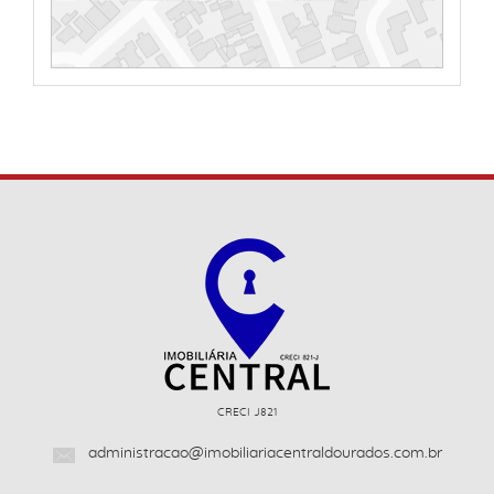
CRECI J821
administracao@imobiliariacentraldourados.com.br