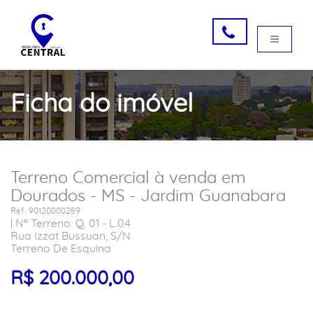
Ficha do imóvel
Terreno Comercial à venda em
Dourados - MS - Jardim Guanabara
Ref.: 90120000289
| Nº Terreno: Q. 01 - L.04
Rua Izzat Bussuan, S/N
Terreno De Esquina
R$ 200.000,00