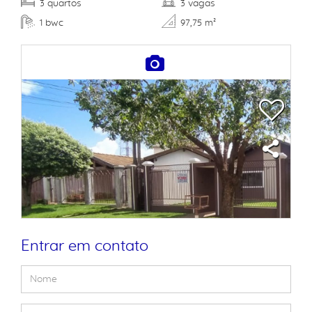
quartos
vagas
3
3
bwc
1
97,75 m²
Entrar em contato