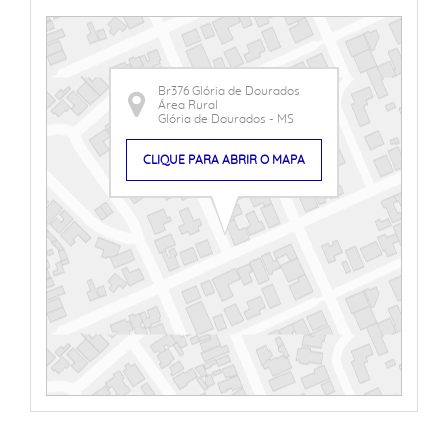
Br376 Glória de Dourados
Área Rural
Glória de Dourados - MS
CLIQUE PARA ABRIR O MAPA