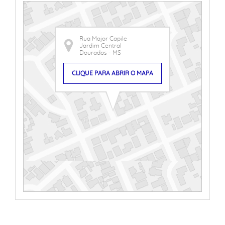
Rua Major Capile
Jardim Central
Dourados - MS
CLIQUE PARA ABRIR O MAPA