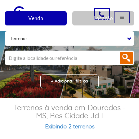
Venda
Locação
Terrenos
+ Adicionar filtros
Terrenos à venda em Dourados -
MS, Res Cidade Jd I
Exibindo 2 terrenos