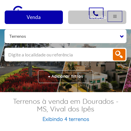
Venda
Locação
Terrenos
+ Adicionar filtros
Terrenos à venda em Dourados -
MS, Vival dos Ipês
Exibindo 4 terrenos