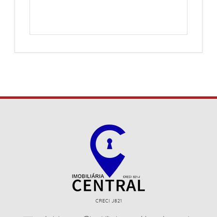
CRECI J821