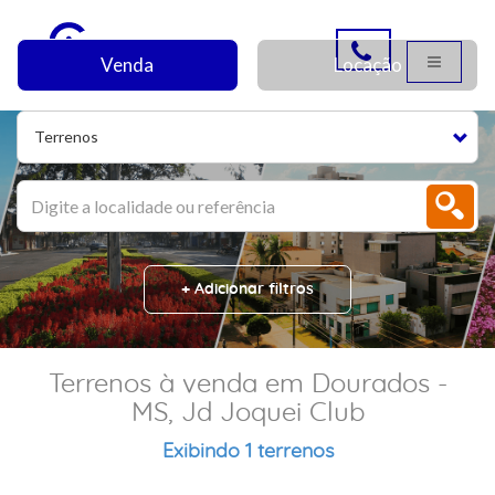
Venda
Locação
Terrenos
+ Adicionar filtros
Terrenos à venda em Dourados -
MS, Jd Joquei Club
Exibindo 1 terrenos