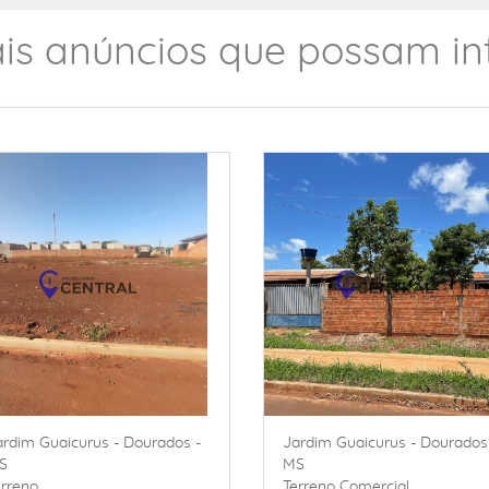
is anúncios que possam int
ardim Guaicurus - Dourados -
Jardim Guaicurus - Dourados
S
MS
erreno
Terreno Comercial