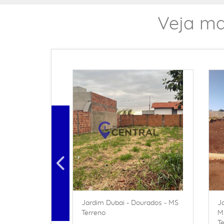
Veja ma
 Dourados - MS
Jardim Dubai - Dourados - MS
J
Terreno
M
T