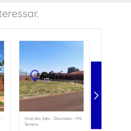
eressar.
 -
Vival dos Ipês - Dourados - MS
Vival dos Ipês
Terreno
Terreno