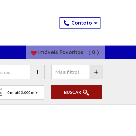
Contato
Imóveis
Favoritos
(
0
)
+
BUSCAR