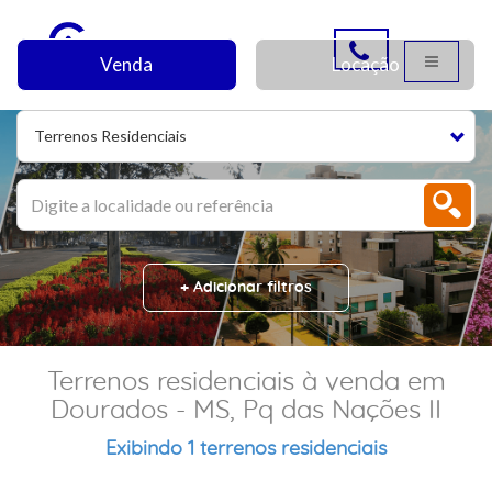
Venda
Locação
Terrenos Residenciais
+ Adicionar filtros
Terrenos residenciais à venda em
Dourados - MS, Pq das Nações II
Exibindo 1 terrenos residenciais