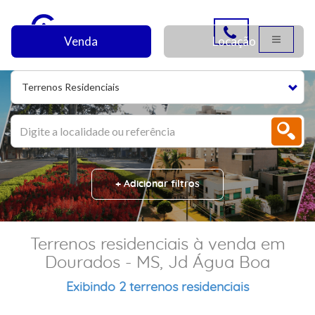
Venda
Locação
Terrenos Residenciais
+ Adicionar filtros
Terrenos residenciais à venda em
Dourados - MS, Jd Água Boa
Exibindo 2 terrenos residenciais