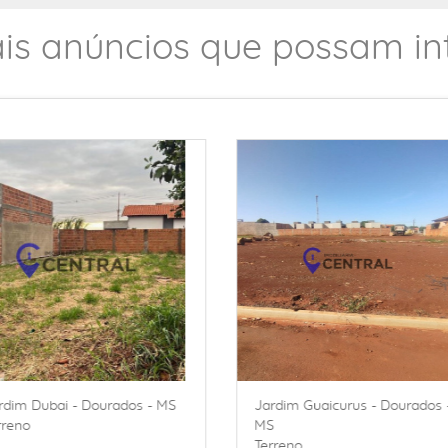
is anúncios que possam int
ardim Guaicurus - Dourados -
Jardim Guaicurus - Dourados
S
MS
erreno
Terreno Comercial