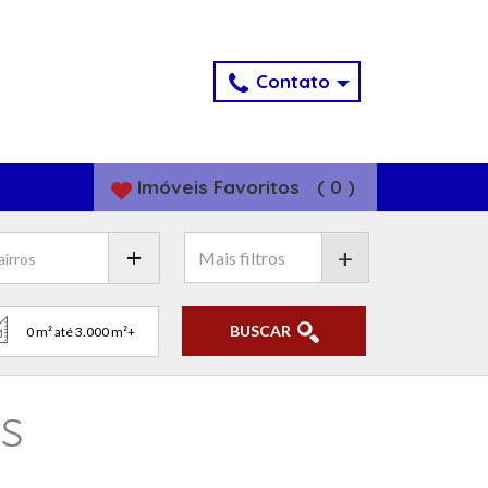
Contato
Imóveis
Favoritos
(
0
)
+
BUSCAR
MS