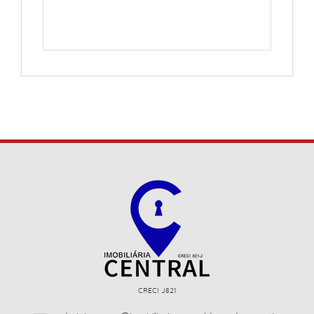
CRECI J821