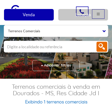
Venda
Locação
Terrenos Comerciais
+ Adicionar filtros
Terrenos comerciais à venda em
Dourados - MS, Res Cidade Jd I
Exibindo 1 terrenos comerciais