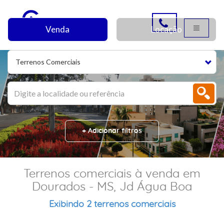
Venda
Locação
Terrenos Comerciais
+ Adicionar filtros
Terrenos comerciais à venda em
Dourados - MS, Jd Água Boa
Exibindo 2 terrenos comerciais