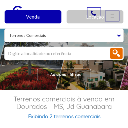
Venda
Locação
Terrenos Comerciais
+ Adicionar filtros
Terrenos comerciais à venda em
Dourados - MS, Jd Guanabara
Exibindo 2 terrenos comerciais