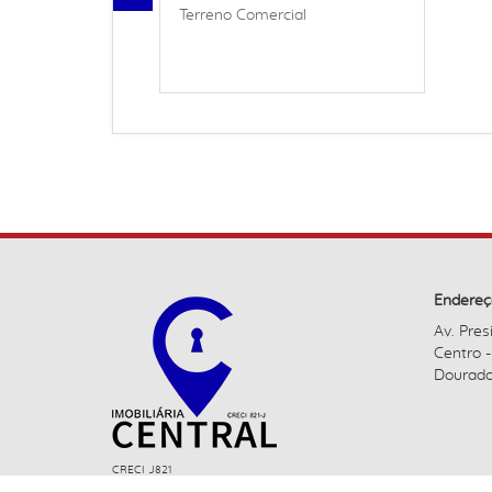
Terreno Comercial
Endereç
Av. Pres
Centro 
Dourado
CRECI J821