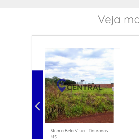
Veja ma
Sitioca Bela Vista - Dourados -
MS