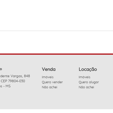
o
Venda
Locação
idente Vargas, 848
Imóveis
Imóveis
- CEP 79804-030
Quero vender
Quero alugar
s - MS
Não achei
Não achei