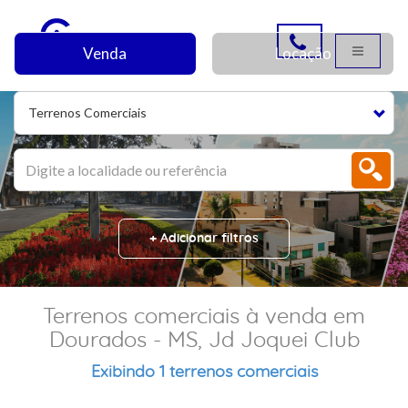
Venda
Locação
Terrenos Comerciais
+ Adicionar filtros
Terrenos comerciais à venda em
Dourados - MS, Jd Joquei Club
Exibindo 1 terrenos comerciais