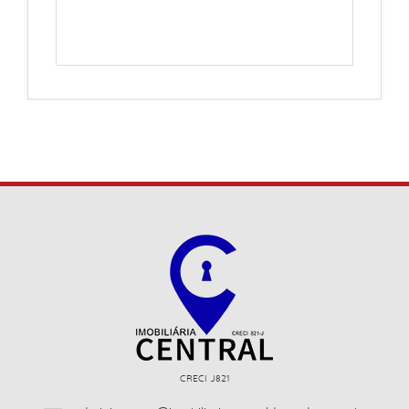
CRECI J821