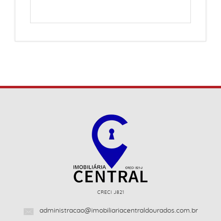
CRECI J821
administracao@imobiliariacentraldourados.com.br