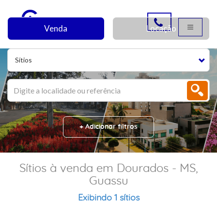
Venda
Locação
Sítios
+ Adicionar filtros
Sítios à venda em Dourados - MS,
Guassu
Exibindo 1 sítios