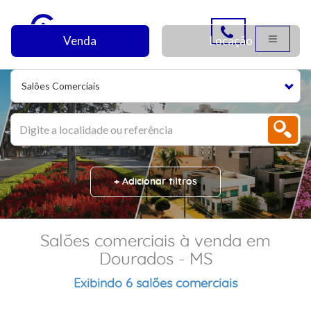
Venda
Locação
Salões Comerciais
+ Adicionar filtros
Salões comerciais à venda em
Dourados - MS
Exibindo 6 salões comerciais