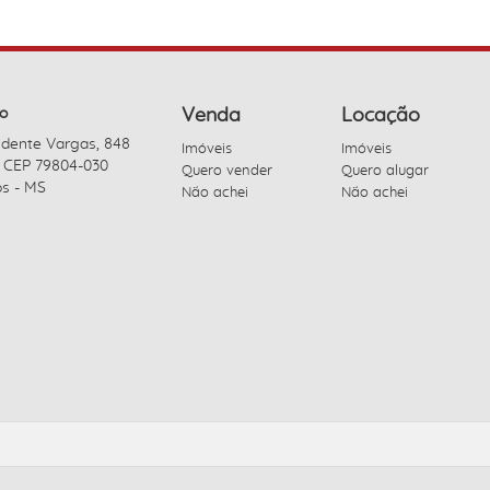
o
Venda
Locação
idente Vargas, 848
Imóveis
Imóveis
- CEP 79804-030
Quero vender
Quero alugar
s - MS
Não achei
Não achei