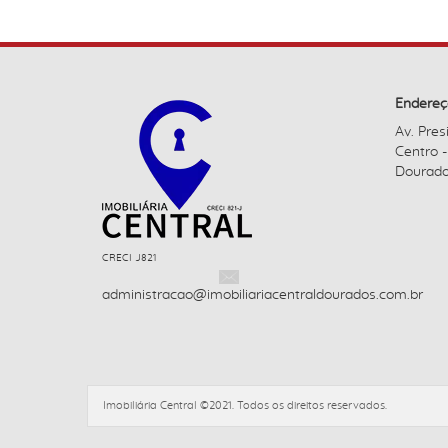
Endereç
Av. Pres
Centro 
Dourado
CRECI J821
administracao@imobiliariacentraldourados.com.br
Imobiliária Central ©2021. Todos os direitos reservados.