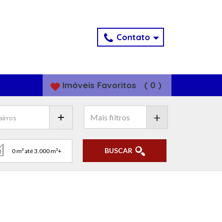
Contato
Imóveis
Favoritos
(
0
)
+
BUSCAR