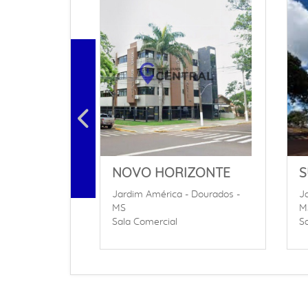
NOVO HORIZONTE
S
Jardim América - Dourados -
J
MS
M
Sala Comercial
S