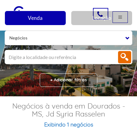
Venda
Locação
Negócios
+ Adicionar filtros
Negócios à venda em Dourados -
MS, Jd Syria Rasselen
Exibindo 1 negócios