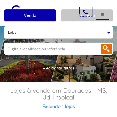
Venda
Locação
Lojas
+ Adicionar filtros
Lojas à venda em Dourados - MS,
Jd Tropical
Exibindo 1 lojas