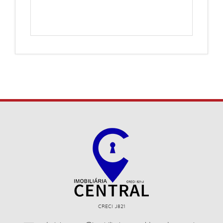
CRECI J821