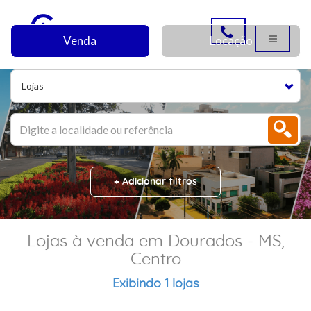
Venda
Locação
Lojas
+ Adicionar filtros
Lojas à venda em Dourados - MS,
Centro
Exibindo 1 lojas