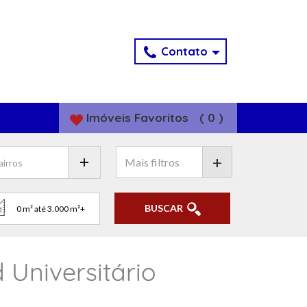
Contato
Imóveis
Favoritos
(
0
)
+
BUSCAR
 Universitário