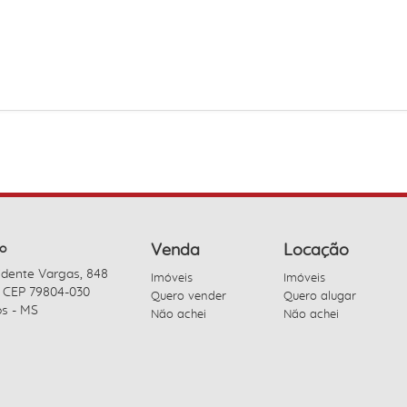
o
Venda
Locação
idente Vargas, 848
Imóveis
Imóveis
- CEP 79804-030
Quero vender
Quero alugar
s - MS
Não achei
Não achei