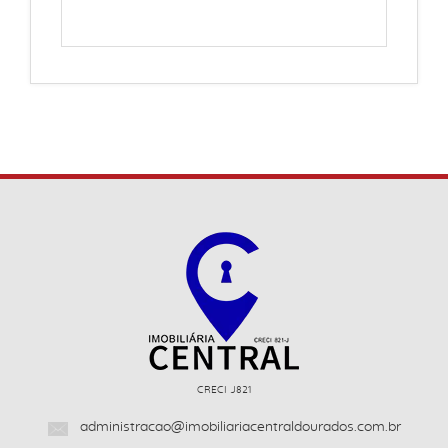
CRECI J821
administracao@imobiliariacentraldourados.com.br