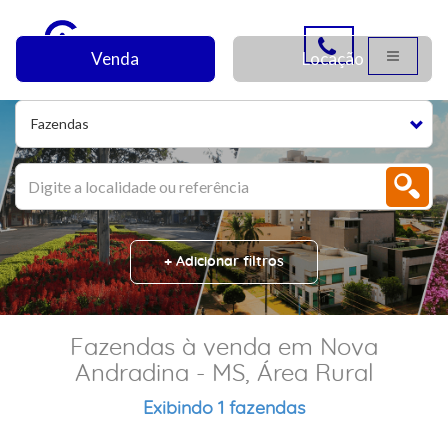
Venda
Locação
Fazendas
+ Adicionar filtros
Fazendas à venda em Nova
Andradina - MS, Área Rural
Exibindo 1 fazendas