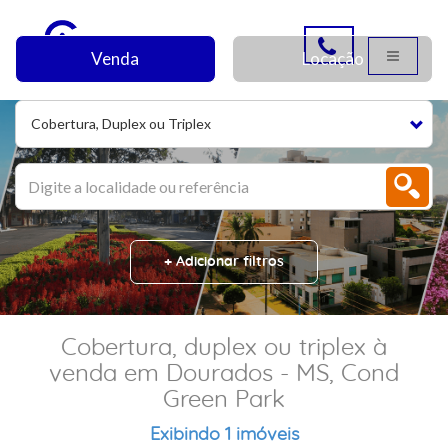
Venda
Locação
Cobertura, Duplex ou Triplex
+ Adicionar filtros
Cobertura, duplex ou triplex à
venda em Dourados - MS, Cond
Green Park
Exibindo 1 imóveis