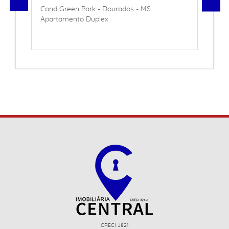
Cond Green Park - Dourados - MS
Apartamento Duplex
CRECI J821