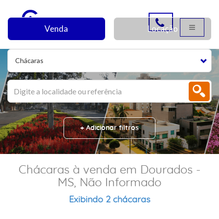
Venda
Locação
Chácaras
+ Adicionar filtros
Chácaras à venda em Dourados -
MS, Não Informado
Exibindo 2 chácaras