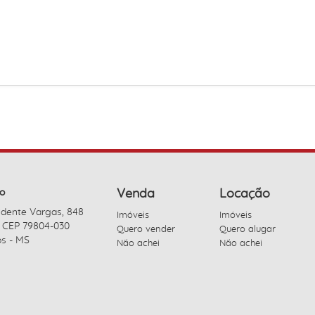
o
Venda
Locação
idente Vargas, 848
Imóveis
Imóveis
- CEP 79804-030
Quero vender
Quero alugar
s - MS
Não achei
Não achei