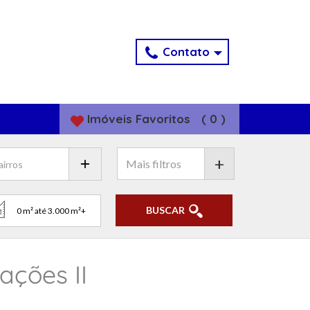
Contato
Imóveis
Favoritos
(
0
)
+
BUSCAR
ções II