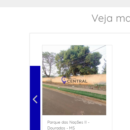
Veja ma
Parque das Nações II -
Dourados - MS