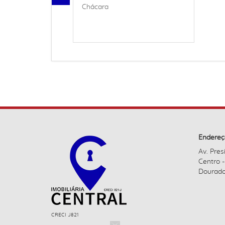
Chácara
Endereç
Av. Pres
Centro 
Dourado
CRECI J821