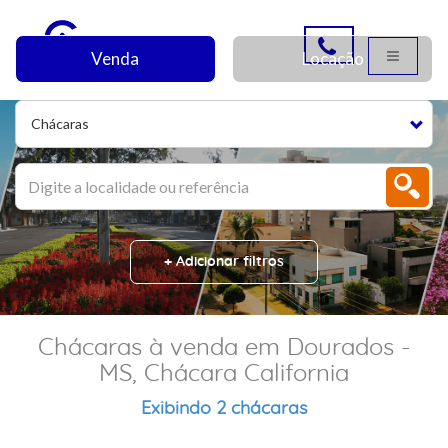
Venda
Locação
Chácaras
+ Adicionar filtros
Chácaras à venda em Dourados -
MS, Chácara California
Exibindo 2 chácaras