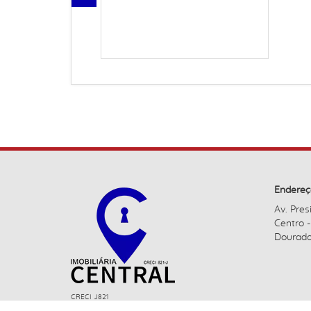
Endereç
Av. Pres
Centro 
Dourado
CRECI J821