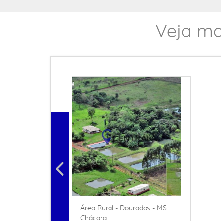
Veja ma
Área Rural - Dourados - MS
Chácara