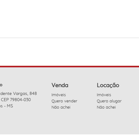
o
Venda
Locação
idente Vargas, 848
Imóveis
Imóveis
- CEP 79804-030
Quero vender
Quero alugar
s - MS
Não achei
Não achei