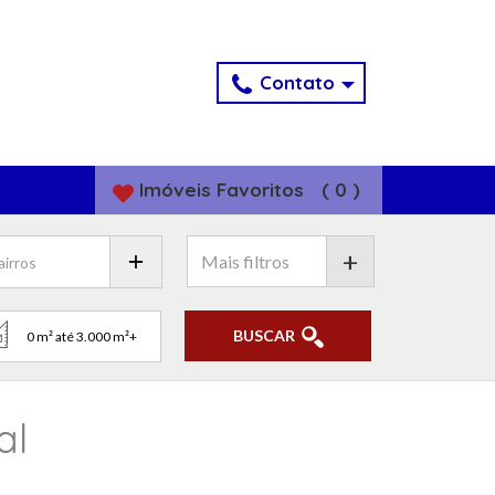
Contato
Imóveis
Favoritos
(
0
)
+
BUSCAR
al