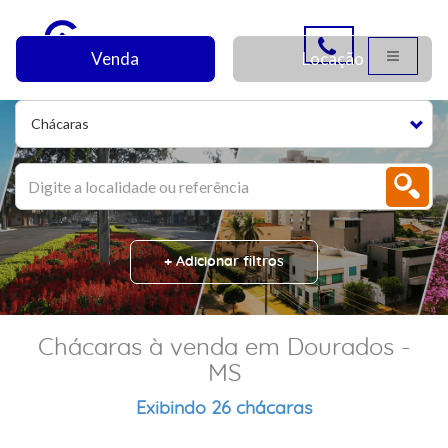
Venda
Locação
Chácaras
+ Adicionar filtros
Chácaras à venda em Dourados -
MS
Exibindo 26 chácaras