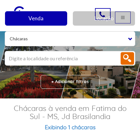
Venda
Locação
Chácaras
+ Adicionar filtros
Chácaras à venda em Fatima do
Sul - MS, Jd Brasilandia
Exibindo 1 chácaras