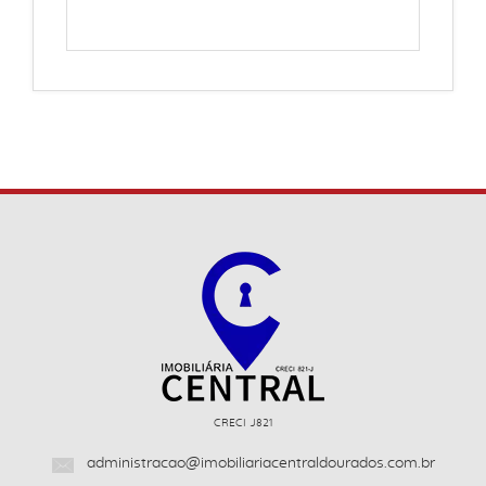
CRECI J821
administracao@imobiliariacentraldourados.com.br