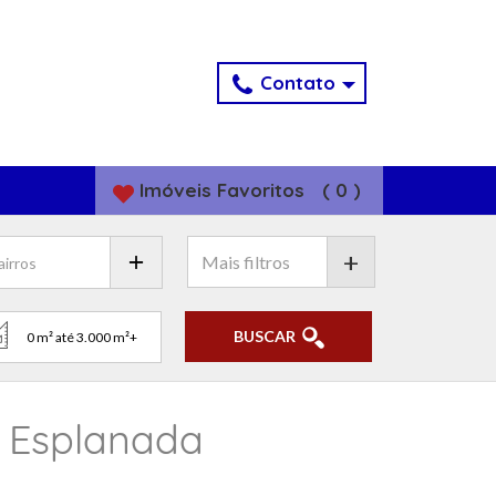
Contato
Imóveis
Favoritos
(
0
)
+
BUSCAR
 Esplanada