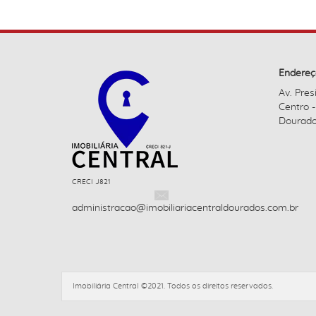
Endereç
Av. Pres
Centro 
Dourado
CRECI J821
administracao@imobiliariacentraldourados.com.br
Imobiliária Central ©2021. Todos os direitos reservados.