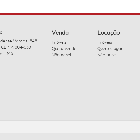
o
Venda
Locação
idente Vargas, 848
Imóveis
Imóveis
- CEP 79804-030
Quero vender
Quero alugar
s - MS
Não achei
Não achei