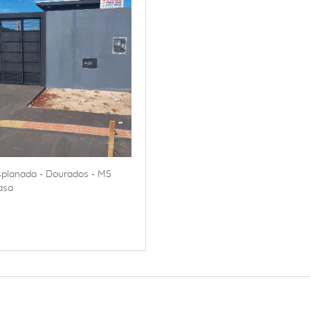
splanada - Dourados - MS
asa