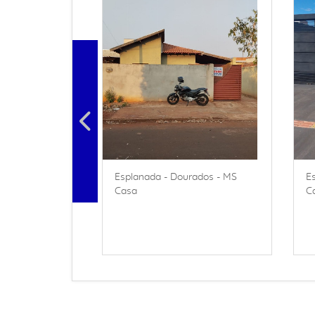
Esplanada - Dourados - MS
E
Casa
C