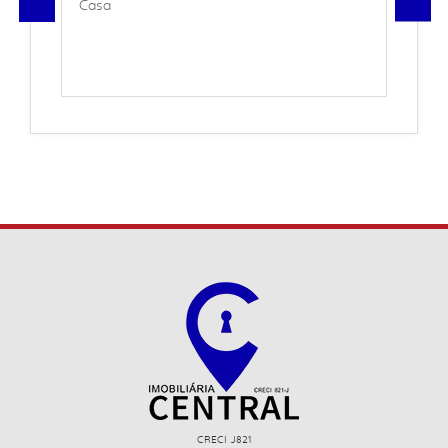
Casa
CRECI J821